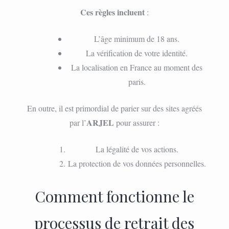
Ces règles incluent
:
L’âge minimum de 18 ans.
La vérification de votre identité.
La localisation en France au moment des
paris.
En outre, il est primordial de parier sur des sites agréés
ARJEL
par l’
pour assurer :
La légalité de vos actions.
La protection de vos données personnelles.
Comment fonctionne le
processus de retrait des