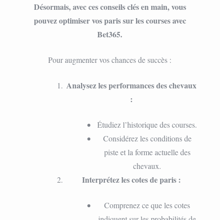
Désormais, avec ces conseils clés en main, vous
pouvez optimiser vos paris sur les courses avec
Bet365.
Pour augmenter vos chances de succès :
Analysez les performances des chevaux
:
Étudiez l’historique des courses.
Considérez les conditions de
piste et la forme actuelle des
chevaux.
Interprétez les cotes de paris :
Comprenez ce que les cotes
indiquent sur les probabilités de