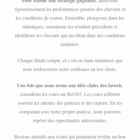
Pour établir une stratégie gagnante
, analysons
rigoureusement les performances passées des chevaux et
les conditions de course. Ensemble, plongeons dans les
statistiques, examinons les résultats précédents et
identifions les chevaux qui excellent dans des conditions
similaires.
Chaque détail compte, et c’est en étant minutieux que
nous renforcerons notre confiance en nos choix.
Une fois que nous avons une idée claire des favoris
,
consultons les cotes sur Bet365. Les cotes reflètent
souvent les attentes des parieurs et des experts. En les
comparant avec notre propre analyse, nous pouvons
repérer des opportunités intéressantes.
Restons attentifs aux écarts qui pourraient révéler un bon