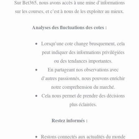
Sur Bet365, nous avons accès à une mine d’informations
sur les courses, et c’est à nous de les exploiter au mieux.
Analyses des fluctuations des cotes :
Lorsqu’une cote change brusquement, cela
peut indiquer des informations privilégiées
ou des tendances importantes.
En partageant nos observations avec
d’autres passionnés, nous pouvons enrichir
notre compréhension du marché.
Cela nous permet de prendre des décisions
plus éclairées.
Restez informés :
Restons connectés aux actualités du monde