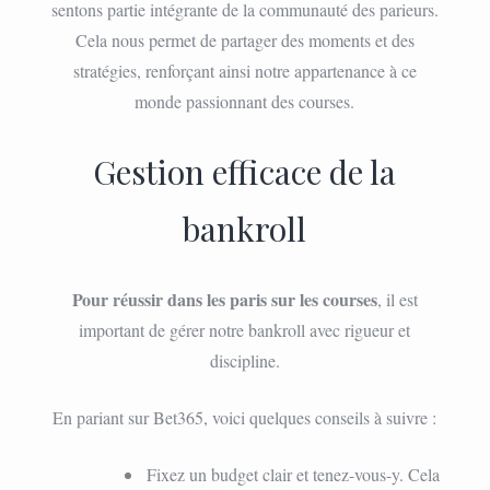
sentons partie intégrante de la communauté des parieurs.
Cela nous permet de partager des moments et des
stratégies, renforçant ainsi notre appartenance à ce
monde passionnant des courses.
Gestion efficace de la
bankroll
Pour réussir dans les paris sur les courses
, il est
important de gérer notre bankroll avec rigueur et
discipline.
En pariant sur Bet365, voici quelques conseils à suivre :
Fixez un budget clair et tenez-vous-y. Cela