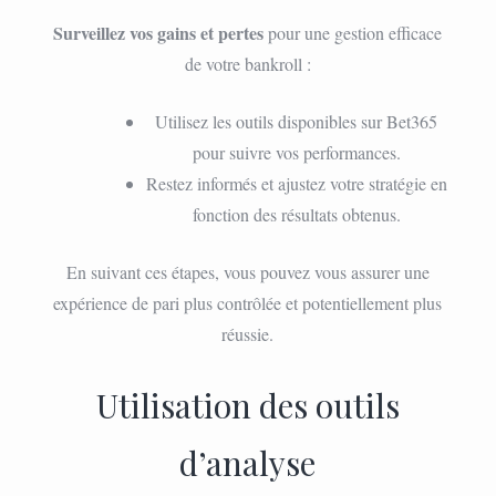
Surveillez vos gains et pertes
pour une gestion efficace
de votre bankroll :
Utilisez les outils disponibles sur Bet365
pour suivre vos performances.
Restez informés et ajustez votre stratégie en
fonction des résultats obtenus.
En suivant ces étapes, vous pouvez vous assurer une
expérience de pari plus contrôlée et potentiellement plus
réussie.
Utilisation des outils
d’analyse