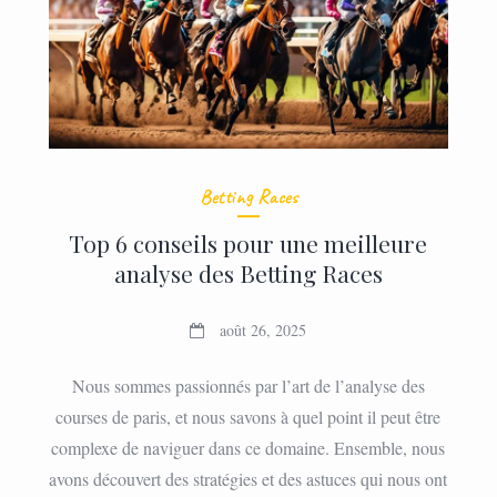
Betting Races
Top 6 conseils pour une meilleure
analyse des Betting Races
août 26, 2025
Nous sommes passionnés par l’art de l’analyse des
courses de paris, et nous savons à quel point il peut être
complexe de naviguer dans ce domaine. Ensemble, nous
avons découvert des stratégies et des astuces qui nous ont