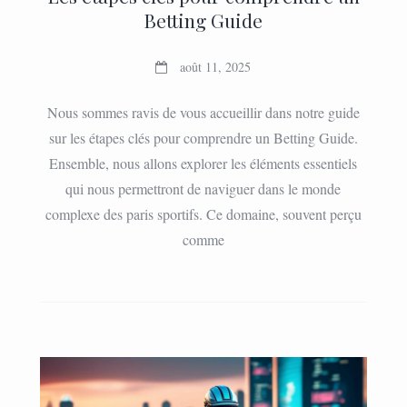
Betting Guide
août 11, 2025
Nous sommes ravis de vous accueillir dans notre guide
sur les étapes clés pour comprendre un Betting Guide.
Ensemble, nous allons explorer les éléments essentiels
qui nous permettront de naviguer dans le monde
complexe des paris sportifs. Ce domaine, souvent perçu
comme