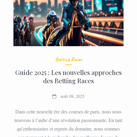
Betting Races
Guide 2025 : Les nouvelles approches
des Betting Races
août 08, 2025
Dans cette nouvelle ère des courses de paris, nous nous
trouvons à l’aube d’une révolution passionnante. En tant
qu’enthousiastes et experts du domaine, nous sommes