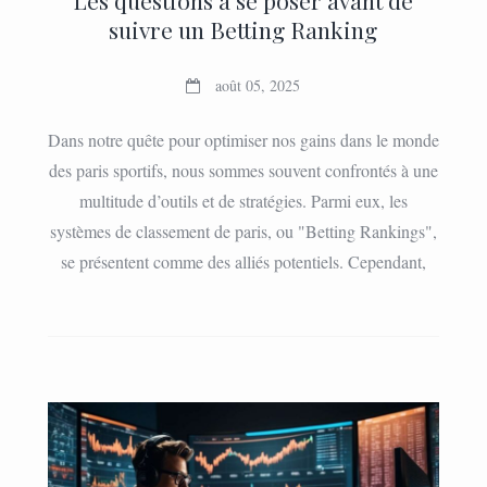
Les questions à se poser avant de
suivre un Betting Ranking
août 05, 2025
Dans notre quête pour optimiser nos gains dans le monde
des paris sportifs, nous sommes souvent confrontés à une
multitude d’outils et de stratégies. Parmi eux, les
systèmes de classement de paris, ou "Betting Rankings",
se présentent comme des alliés potentiels. Cependant,