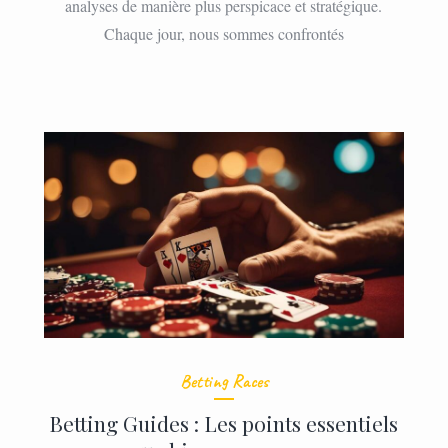
analyses de manière plus perspicace et stratégique.
Chaque jour, nous sommes confrontés
Betting Races
Betting Guides : Les points essentiels