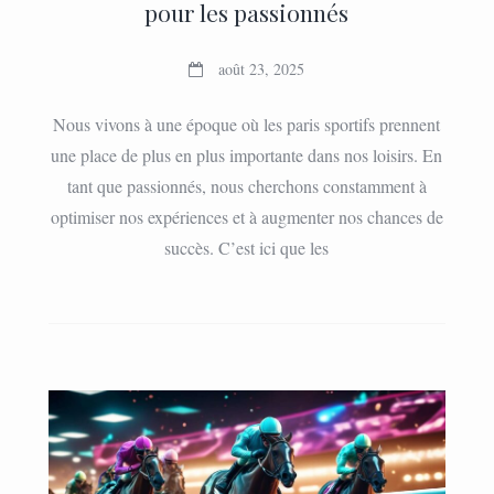
pour les passionnés
août 23, 2025
Nous vivons à une époque où les paris sportifs prennent
une place de plus en plus importante dans nos loisirs. En
tant que passionnés, nous cherchons constamment à
optimiser nos expériences et à augmenter nos chances de
succès. C’est ici que les