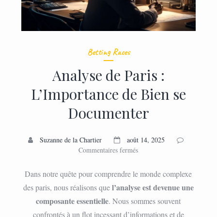
Betting Races
Analyse de Paris :
L’Importance de Bien se
Documenter
Suzanne de la Chartier
août 14, 2025
sur
Commentaires fermés
Analyse
de
Dans notre quête pour comprendre le monde complexe
Paris
l’analyse est devenue une
des paris, nous réalisons que
:
composante essentielle
. Nous sommes souvent
L’Importance
de
confrontés à un flot incessant d’informations et de