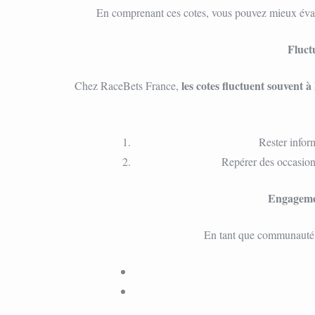
En comprenant ces cotes, vous pouvez mieux évalue
Fluct
les cotes fluctuent souvent 
Chez RaceBets France,
Rester infor
Repérer des occasions
Engageme
En tant que communauté d