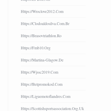
Https://wroclove2012.com
Https://clodoaldosilva.com.br
Https://brasovtriathlon.ro
Https://fmb10.org
Https://martina-Glagow.de
Https://wjssc2019.com
Https://betpromokod.com
Https://liguemotoflandres.com
Https://scottishsportsassociation.org.uk