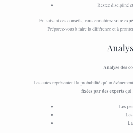
Restez discipliné e
En suivant ces conseils, vous enrichirez votre expé
Préparez-vous à faire la différence et à profi
Analys
Analyse des co
Les cotes représentent la probabilité qu’un événemen
fixées par des experts
qui 
Les pe
Les
La