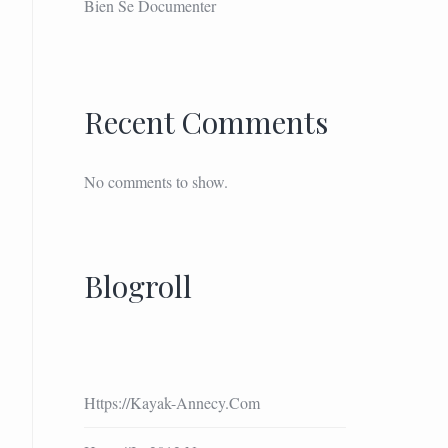
Bien Se Documenter
Recent Comments
No comments to show.
Blogroll
Https://kayak-Annecy.com