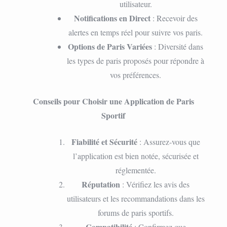
utilisateur.
Notifications en Direct
: Recevoir des
alertes en temps réel pour suivre vos paris.
Options de Paris Variées
: Diversité dans
les types de paris proposés pour répondre à
vos préférences.
Conseils pour Choisir une Application de Paris
Sportif
Fiabilité et Sécurité
: Assurez-vous que
l’application est bien notée, sécurisée et
réglementée.
Réputation
: Vérifiez les avis des
utilisateurs et les recommandations dans les
forums de paris sportifs.
Compatibilité
: Confirmez que