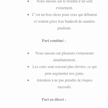
Nous misons sur le résultat d’un seul
événement.
C’est un bon choix pour ceux qui débutent
et veulent gérer leur bankroll de manière
prudente.
Pari combiné :
Nous misons sur plusieurs événements
simultanément.
Les cotes sont souvent plus élevées, ce qui
peut augmenter nos gains.
Attention à ne pas prendre de risques
excessifs.
Pari en direct :