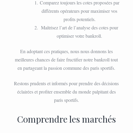
Comparez toujours les cotes proposées par
différents opérateurs pour maximiser vos
profits potentiels.
Maîtrisez l’art de l’analyse des cotes pour
optimiser votre bankroll.
En adoptant ces pratiques, nous nous donnons les
meilleures chances de faire fructifier notre bankroll tout
en partageant la passion commune des paris sportifs.
Restons prudents et informés pour prendre des décisions
éclairées et profiter ensemble du monde palpitant des
paris sportifs.
Comprendre les marchés