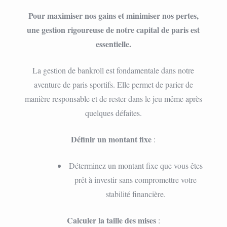
Pour maximiser nos gains et minimiser nos pertes,
une gestion rigoureuse de notre capital de paris est
essentielle.
La gestion de bankroll est fondamentale dans notre
aventure de paris sportifs. Elle permet de parier de
manière responsable et de rester dans le jeu même après
quelques défaites.
Définir un montant fixe
:
Déterminez un montant fixe que vous êtes
prêt à investir sans compromettre votre
stabilité financière.
Calculer la taille des mises
: