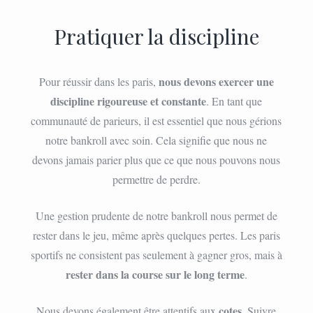
Pratiquer la discipline
nous devons exercer une
Pour réussir dans les paris,
discipline rigoureuse et constante
. En tant que
communauté de parieurs, il est essentiel que nous gérions
notre bankroll avec soin. Cela signifie que nous ne
devons jamais parier plus que ce que nous pouvons nous
permettre de perdre.
Une gestion prudente de notre bankroll nous permet de
rester dans le jeu, même après quelques pertes. Les paris
sportifs ne consistent pas seulement à gagner gros, mais à
rester dans la course sur le long terme
.
cotes
Nous devons également être attentifs aux
. Suivre