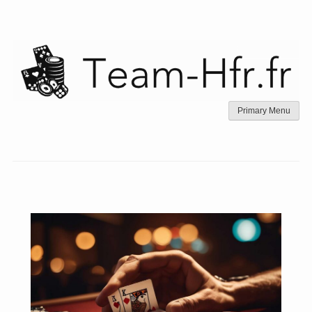
Skip
to
content
Primary Menu