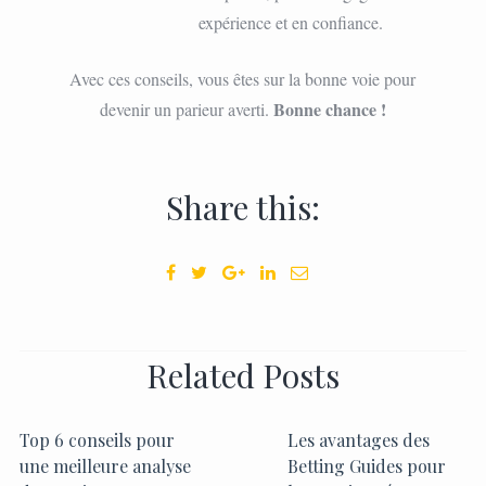
expérience et en confiance.
Avec ces conseils, vous êtes sur la bonne voie pour
Bonne chance !
devenir un parieur averti.
Share this:
Related Posts
Top 6 conseils pour
Les avantages des
une meilleure analyse
Betting Guides pour