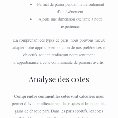
Permet de parier pendant le déroulement
d’un événement.
Ajoute une dimension excitante à notre
expérience.
En comprenant ces types de paris, nous pouvons mieux
adapter notre approche en fonction de nos préférences et
objectifs, tout en renforçant notre sentiment
d’appartenance à cette communauté de parieurs avertis.
Analyse des cotes
Comprendre comment les cotes sont calculées
nous
permet d’évaluer efficacement les risques et les potentiels
gains de chaque pari. Dans les paris sportifs, les cotes