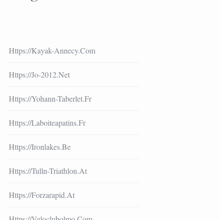
Https://kayak-Annecy.com
Https://jo-2012.net
Https://yohann-Taberlet.fr
Https://laboiteapatins.fr
Https://ironlakes.be
Https://tulln-Triathlon.at
Https://forzarapid.at
Https://veloclubolmo.com