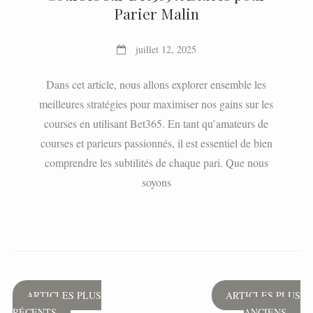
Parier Malin
juillet 12, 2025
Dans cet article, nous allons explorer ensemble les
meilleures stratégies pour maximiser nos gains sur les
courses en utilisant Bet365. En tant qu’amateurs de
courses et parieurs passionnés, il est essentiel de bien
comprendre les subtilités de chaque pari. Que nous
soyons
Navigation
ARTICLES PLUS
ARTICLES PLUS
RÉCENTS
ANCIENS