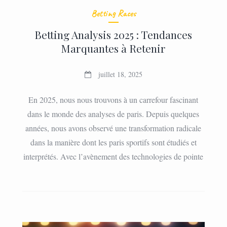
Betting Races
Betting Analysis 2025 : Tendances
Marquantes à Retenir
juillet 18, 2025
En 2025, nous nous trouvons à un carrefour fascinant
dans le monde des analyses de paris. Depuis quelques
années, nous avons observé une transformation radicale
dans la manière dont les paris sportifs sont étudiés et
interprétés. Avec l’avènement des technologies de pointe