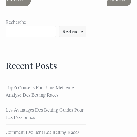
des
articles
Recherche
Recherche
Recent Posts
Top 6 Conseils Pour Une Meilleure
Analyse Des Betting Races
Les Avantages Des Betting Guides Pour
Les Passionnés
Comment Évoluent Les Betting Races