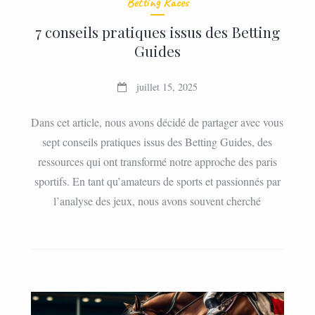
Betting Races
7 conseils pratiques issus des Betting
Guides
juillet 15, 2025
Dans cet article, nous avons décidé de partager avec vous
sept conseils pratiques issus des Betting Guides, des
ressources qui ont transformé notre approche des paris
sportifs. En tant qu’amateurs de sports et passionnés par
l’analyse des jeux, nous avons souvent cherché