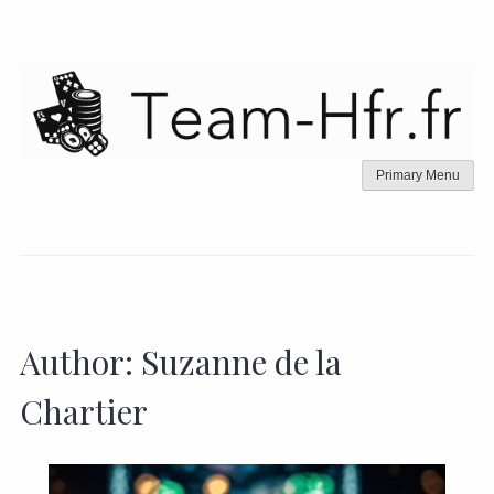
Skip
to
content
Primary Menu
Author:
Suzanne de la
Chartier