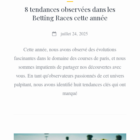
8 tendances observées dans les
Betting Races cette année
juillet 24, 2025
Cette année, nous avons observé des évolutions
fascinantes dans le domaine des courses de paris, et nous
sommes impatients de partager nos découvertes avec
vous. En tant qu’observateurs passionnés de cet univers
palpitant, nous avons identifié huit tendances clés qui ont
marqué