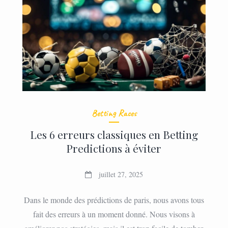
Betting Races
Les 6 erreurs classiques en Betting
Predictions à éviter
juillet 27, 2025
Dans le monde des prédictions de paris, nous avons tous
fait des erreurs à un moment donné. Nous visons à