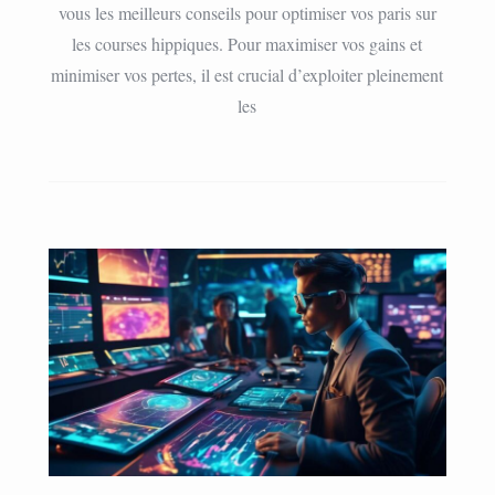
vous les meilleurs conseils pour optimiser vos paris sur
les courses hippiques. Pour maximiser vos gains et
minimiser vos pertes, il est crucial d’exploiter pleinement
les